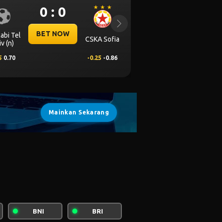
0 : 0
Next
BET NOW
FC Hradec
PAOK
Anderlecht
Kralove
0.5
0.66
-0.5
-0.82
-0.25
-0.80
Mainkan Sekarang
BNI
BRI