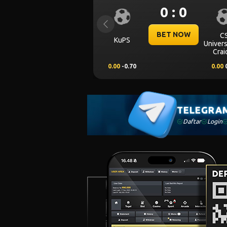
0 : 0
0 : 0
Previous
BET NOW
BET NO
ull
Maccabi Tel
Pafos FC
urg
Aviv (n)
.57
-0.75
-0.73
0.25
0.70
TELEGRA
Daftar
Login