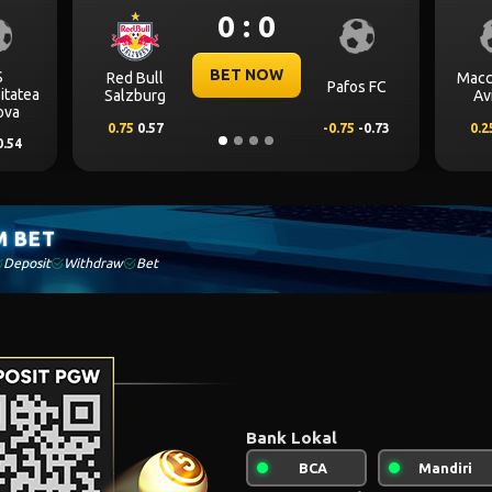
0 : 0
W
BET NOW
Heart of
CSKA Sofia
Benfica
Midlothian
-0.25
-0.86
2.5
0.80
-2.5
-0.96
M BET
Deposit
Withdraw
Bet
Bank Lokal
BCA
Mandiri