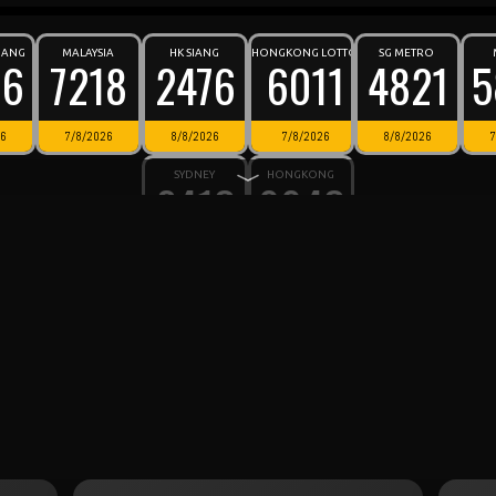
SIANG
MALAYSIA
HK SIANG
HONGKONG LOTTO
SG METRO
86
7218
2476
6011
4821
5
26
7/8/2026
8/8/2026
7/8/2026
8/8/2026
7
SYDNEY
HONGKONG
2413
9943
8/8/2026
7/8/2026