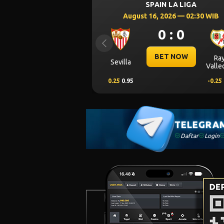
SPAIN LA LIGA
:30 WIB
August 16, 2026 — 00:30 WIB
0 : 0
Previous
BET NOW
Rayo
Alaves
Getafe
Vallecano
-0.25
0.95
0.00
0.62
0.00
-0.72
TELEGRA
Daftar
Login