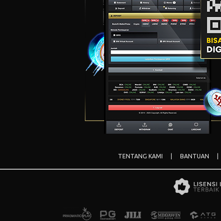
TENTANG KAMI
|
BANTUAN
|