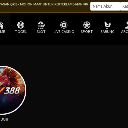
QRIS - MOHON MAAF UNTUK KERTERLAMBATAN PROSES DEPOSIT-WITHDRAW -LIVEC
ME
TOGEL
SLOT
LIVE CASINO
SPORT
SABUNG
ARC
V388